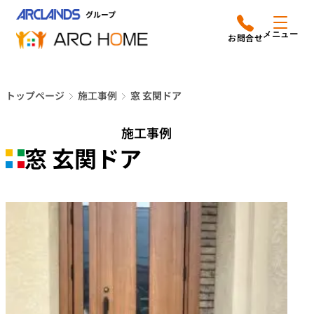
内
アークホームについて
営業時間は
容
メニュー
平日9時から18時までと
を
なっております
ス
リフォームメニュー
048-610-0605
キ
電話をかける
トップページ
施工事例
窓 玄関ドア
ッ
施工事例
プ
施工事例
店舗案内
窓 玄関ドア
よみもの
会社情報
オーナー向け会員サービス
よくあるご質問
サイトマップ
採用情報はこちら