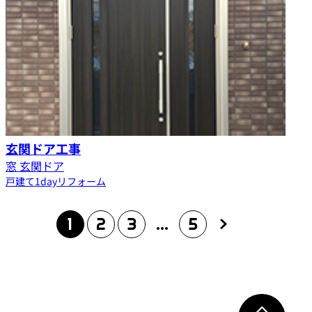
玄関ドア工事
窓 玄関ドア
戸建て
1dayリフォーム
1
2
3
…
5