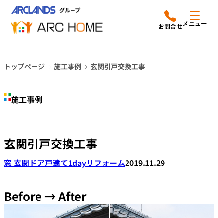
内
アークホームについて
営業時間は
容
メニュー
平日9時から18時までと
を
なっております
ス
リフォームメニュー
048-610-0605
キ
電話をかける
トップページ
施工事例
玄関引戸交換工事
ッ
施工事例
プ
施工事例
店舗案内
よみもの
玄関引戸交換工事
会社情報
窓 玄関ドア
戸建て
1dayリフォーム
2019.11.29
オーナー向け会員サービス
よくあるご質問
Before → After
サイトマップ
採用情報はこちら