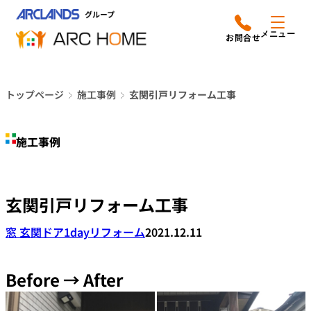
内
アークホームについて
営業時間は
容
メニュー
平日9時から18時までと
を
なっております
ス
リフォームメニュー
048-610-0605
キ
電話をかける
トップページ
施工事例
玄関引戸リフォーム工事
ッ
施工事例
プ
施工事例
店舗案内
よみもの
玄関引戸リフォーム工事
会社情報
窓 玄関ドア
1dayリフォーム
2021.12.11
オーナー向け会員サービス
よくあるご質問
Before → After
サイトマップ
採用情報はこちら