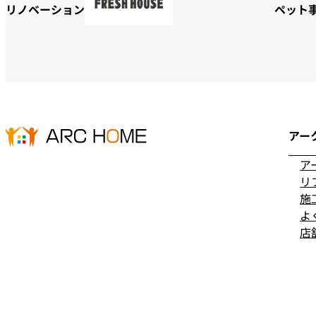
リノベーション
ペット
アー
ア
リ
施
よ
店