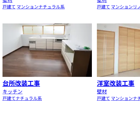
戸建て
マンション
ナチュラル系
戸建て
マンション
リ
台所改装工事
洋室改装工事
キッチン
壁材
戸建て
ナチュラル系
戸建て
マンション
ナ