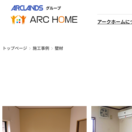
内
営業時間は
容
平日9時から18時までと
を
アークホームに
なっております
ス
048-610-0605
キ
電話をかける
ッ
プ
トップページ
施工事例
壁材