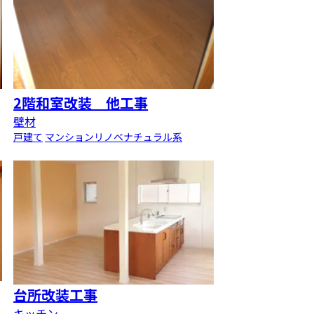
2階和室改装 他工事
壁材
戸建て
マンション
リノベ
ナチュラル系
台所改装工事
キッチン