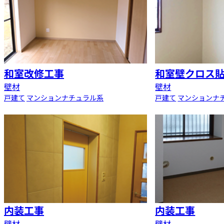
和室改修工事
和室壁クロス
壁材
壁材
戸建て
マンション
ナチュラル系
戸建て
マンション
ナ
内装工事
内装工事
壁材
壁材