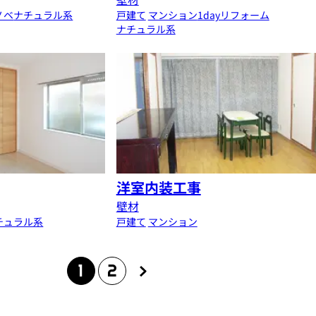
ノベ
ナチュラル系
戸建て
マンション
1dayリフォーム
ナチュラル系
洋室内装工事
壁材
チュラル系
戸建て
マンション
1
2