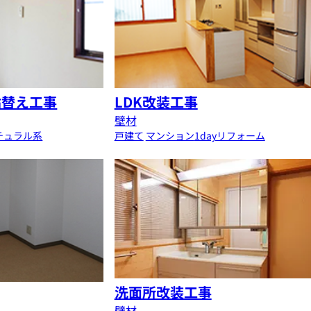
貼替え工事
LDK改装工事
壁材
チュラル系
戸建て
マンション
1dayリフォーム
洗面所改装工事
壁材