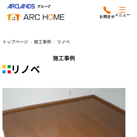
内
アークホームについて
営業時間は
容
メニュー
平日9時から18時までと
を
なっております
ス
リフォームメニュー
048-610-0605
キ
電話をかける
トップページ
施工事例
リノベ
ッ
施工事例
プ
施工事例
店舗案内
リノベ
よみもの
会社情報
オーナー向け会員サービス
よくあるご質問
サイトマップ
採用情報はこちら