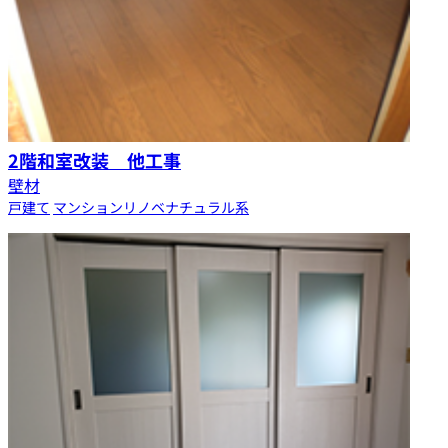
2階和室改装 他工事
壁材
戸建て
マンション
リノベ
ナチュラル系