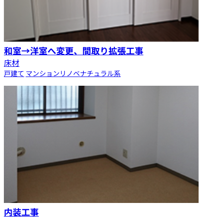
和室→洋室へ変更、間取り拡張工事
床材
戸建て
マンション
リノベ
ナチュラル系
内装工事