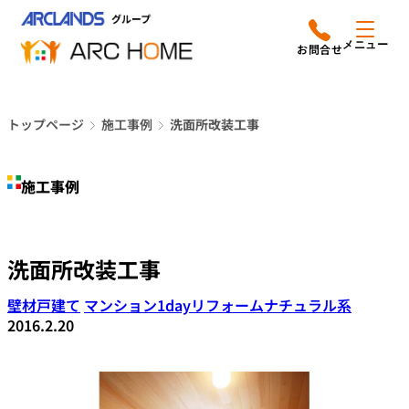
内
アークホームについて
営業時間は
容
メニュー
平日9時から18時までと
を
なっております
ス
リフォームメニュー
048-610-0605
キ
電話をかける
トップページ
施工事例
洗面所改装工事
ッ
施工事例
プ
施工事例
店舗案内
よみもの
洗面所改装工事
会社情報
壁材
戸建て
マンション
1dayリフォーム
ナチュラル系
2016.2.20
オーナー向け会員サービス
よくあるご質問
サイトマップ
採用情報はこちら