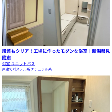
段差もクリア！工場に作ったモダンな浴室｜新潟県見
附市
浴室 ユニットバス
戸建て
パステル系
ナチュラル系