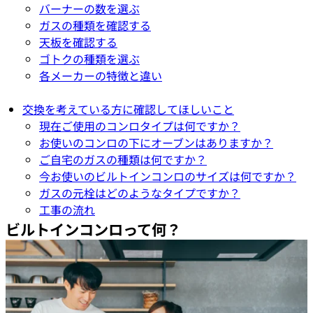
バーナーの数を選ぶ
ガスの種類を確認する
天板を確認する
ゴトクの種類を選ぶ
各メーカーの特徴と違い
交換を考えている方に確認してほしいこと
現在ご使用のコンロタイプは何ですか？
お使いのコンロの下にオーブンはありますか？
ご自宅のガスの種類は何ですか？
今お使いのビルトインコンロのサイズは何ですか？
ガスの元栓はどのようなタイプですか？
工事の流れ
ビルトインコンロ
って何？