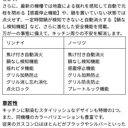
さらに、最新の機種では地震による揺れを感知して自動で元
栓を閉める【感震停止機能】や、鍋を置いていない状態では
点火せず、一定時間鍋が検知できないと自動消火する【鍋な
し検知機能】など、さらに進化した安全機能を搭載。
万が一の事態に備えて、キッチン周りの不安を解消します。
リンナイ
ノーリツ
焦げ付き自動消火
焦げ付き自動消火
鍋なし検知機能
鍋なし検知機能
揺れピタ機能
感震停止機能
グリル加熱防止
グリル加熱防止
グリル消し忘れ消化
グリル防炎防止
点火ロック
プレートルック機能
意匠性
キッチンに馴染むスタイリッシュなデザインも特徴の1つ。
また、同機種のカラーバリエーションも豊富です。
従来のガスコンロはほとんどがブラックやシルバーといった