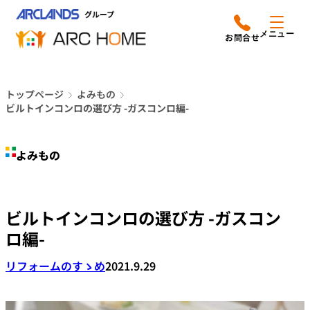
内
アークホームについて
営業時間は
容
メニュー
平日9時から18時までと
を
なっております
ス
リフォームメニュー
048-610-0605
キ
電話をかける
トップページ
よみもの
ッ
施工事例
ビルトインコンロの選び方 -ガスコンロ編-
プ
店舗案内
よみもの
よみもの
ビルトインコンロの選び方 -ガスコン
会社情報
ロ編-
オーナー向け会員サービス
リフォームのすゝめ
2021.9.29
よくあるご質問
サイトマップ
採用情報はこちら