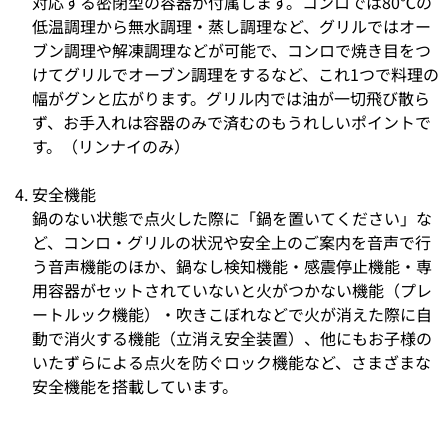
対応する密閉型の容器が付属します。コンロでは80℃の
低温調理から無水調理・蒸し調理など、グリルではオー
ブン調理や解凍調理などが可能で、コンロで焼き目をつ
けてグリルでオーブン調理をするなど、これ1つで料理の
幅がグンと広がります。グリル内では油が一切飛び散ら
ず、お手入れは容器のみで済むのもうれしいポイントで
す。（リンナイのみ）
安全機能
鍋のない状態で点火した際に「鍋を置いてください」な
ど、コンロ・グリルの状況や安全上のご案内を音声で行
う音声機能のほか、鍋なし検知機能・感震停止機能・専
用容器がセットされていないと火がつかない機能（プレ
ートルック機能）・吹きこぼれなどで火が消えた際に自
動で消火する機能（立消え安全装置）、他にもお子様の
いたずらによる点火を防ぐロック機能など、さまざまな
安全機能を搭載しています。