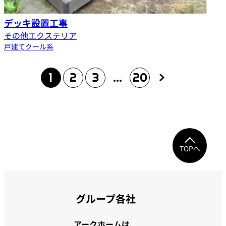
デッキ設置工事
その他エクステリア
戸建て
クール系
1
2
3
…
20
TOPへ
グループ各社
アークホームは、