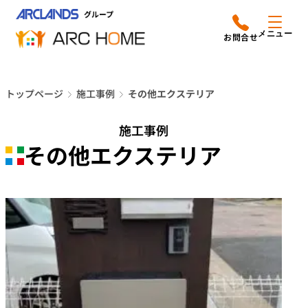
内
アークホームについて
営業時間は
容
メニュー
平日9時から18時までと
を
なっております
ス
リフォームメニュー
048-610-0605
キ
電話をかける
トップページ
施工事例
その他エクステリア
ッ
施工事例
プ
施工事例
店舗案内
その他エクステリア
よみもの
会社情報
オーナー向け会員サービス
よくあるご質問
サイトマップ
採用情報はこちら