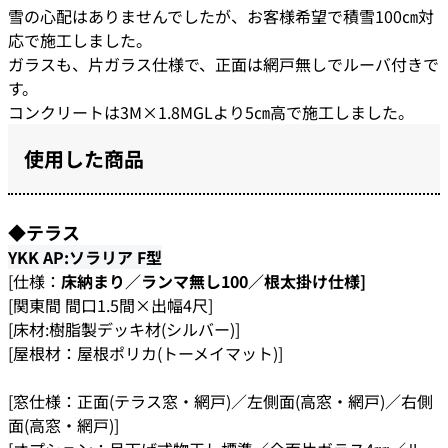
雪の心配はありませんでしたが、お客様希望で積雪100㎝対
応で施工しました。
ガラスも、片ガラス仕様で、正面は網戸無しでルーバ付きで
す。
コンクリートは3M×1.8MGLより5㎝高で施工しました。
使用した商品
◆テラス
YKK AP:ソラリア F型
[仕様：
床納まり／ランマ無し100／根太掛け仕様]
[関東間 間口1.5間×出幅4尺]
[床材:樹脂製デッキ材(シルバー)]
[屋根材：屋根ポリカ(トーメイマット)]
[窓仕様：正面(テラス窓・網戸)／左側面(高窓・網戸)／右側
面(高窓・網戸)]