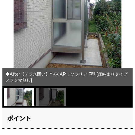
◆After【テラス囲い】YKK AP：ソラリア F型 [床納まりタイプ
／ランマ無し]
ポイント