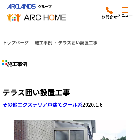
内
アークホームについて
営業時間は
容
メニュー
平日9時から18時までと
を
なっております
ス
リフォームメニュー
048-610-0605
キ
電話をかける
トップページ
施工事例
テラス囲い設置工事
ッ
施工事例
プ
施工事例
店舗案内
よみもの
テラス囲い設置工事
会社情報
その他エクステリア
戸建て
クール系
2020.1.6
オーナー向け会員サービス
よくあるご質問
サイトマップ
採用情報はこちら