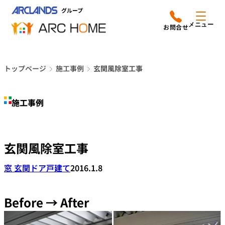
内
アークホームについて
営業時間は
容
メニュー
平日9時から18時までと
を
なっております
ス
リフォームメニュー
048-610-0605
キ
電話をかける
トップページ
施工事例
玄関風除室工事
ッ
施工事例
プ
施工事例
店舗案内
よみもの
玄関風除室工事
会社情報
窓 玄関ドア
戸建て
2016.1.8
オーナー向け会員サービス
よくあるご質問
Before → After
サイトマップ
採用情報はこちら