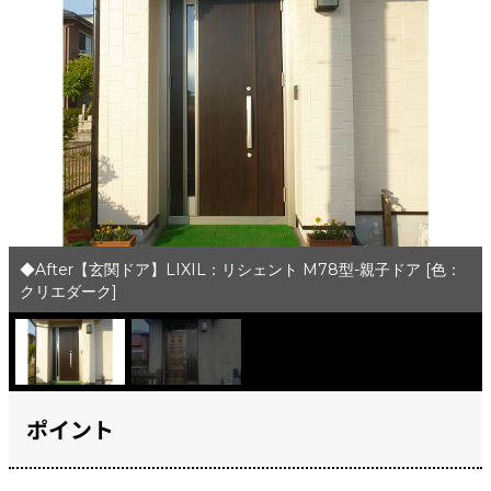
◆After【玄関ドア】LIXIL：リシェント M78型-親子ドア [色：
クリエダーク]
ポイント