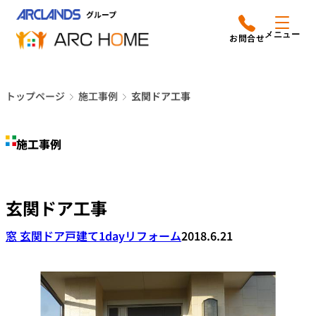
内
アークホームについて
営業時間は
容
メニュー
平日9時から18時までと
を
なっております
ス
リフォームメニュー
048-610-0605
キ
電話をかける
トップページ
施工事例
玄関ドア工事
ッ
施工事例
プ
施工事例
店舗案内
よみもの
玄関ドア工事
会社情報
窓 玄関ドア
戸建て
1dayリフォーム
2018.6.21
オーナー向け会員サービス
よくあるご質問
サイトマップ
採用情報はこちら