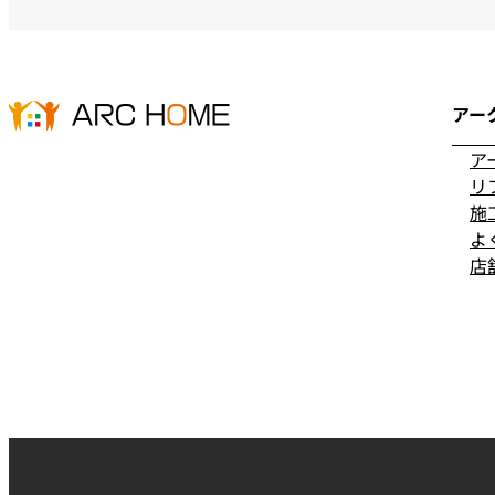
アー
ア
リ
施
よ
店