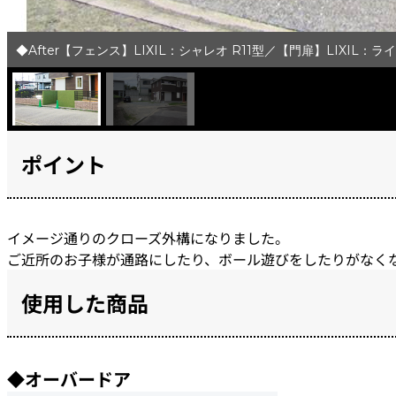
◆After【フェンス】LIXIL：シャレオ R11型／【門扉】LIXIL：ライフ
ポイント
イメージ通りのクローズ外構になりました。
ご近所のお子様が通路にしたり、ボール遊びをしたりがなく
使用した商品
◆オーバードア