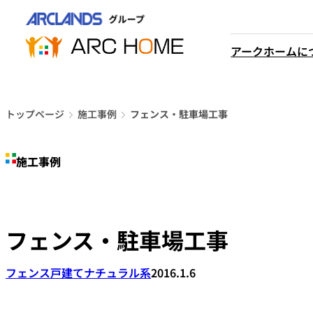
内
営業時間は
容
平日9時から18時までと
を
アークホームに
なっております
ス
048-610-0605
キ
電話をかける
ッ
プ
トップページ
施工事例
フェンス・駐車場工事
施工事例
フェンス・駐車場工事
フェンス
戸建て
ナチュラル系
2016.1.6