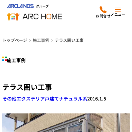
内
アークホームについて
営業時間は
容
メニュー
平日9時から18時までと
を
なっております
ス
リフォームメニュー
048-610-0605
キ
電話をかける
トップページ
施工事例
テラス囲い工事
ッ
施工事例
プ
施工事例
店舗案内
よみもの
テラス囲い工事
会社情報
その他エクステリア
戸建て
ナチュラル系
2016.1.5
オーナー向け会員サービス
よくあるご質問
サイトマップ
採用情報はこちら