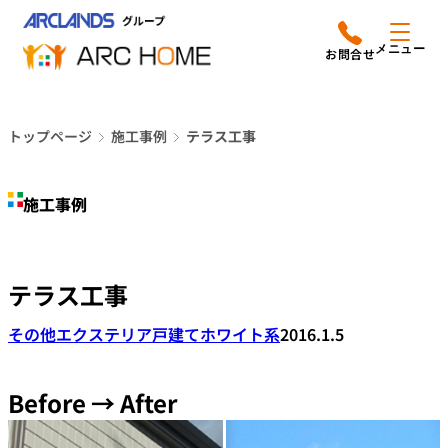
内
アークホームについて
営業時間は
容
メニュー
平日9時から18時までと
を
なっております
ス
リフォームメニュー
048-610-0605
キ
電話をかける
トップページ
施工事例
テラス工事
ッ
施工事例
プ
施工事例
店舗案内
よみもの
テラス工事
会社情報
その他エクステリア
戸建て
ホワイト系
2016.1.5
オーナー向け会員サービス
よくあるご質問
Before → After
サイトマップ
採用情報はこちら