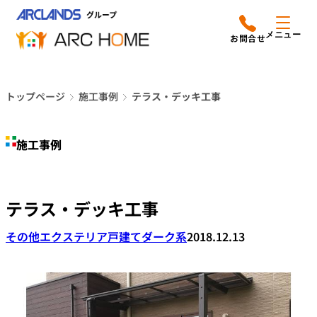
内
アークホームについて
営業時間は
容
メニュー
平日9時から18時までと
を
なっております
ス
リフォームメニュー
048-610-0605
キ
電話をかける
トップページ
施工事例
テラス・デッキ工事
ッ
施工事例
プ
施工事例
店舗案内
よみもの
テラス・デッキ工事
会社情報
その他エクステリア
戸建て
ダーク系
2018.12.13
オーナー向け会員サービス
よくあるご質問
サイトマップ
採用情報はこちら