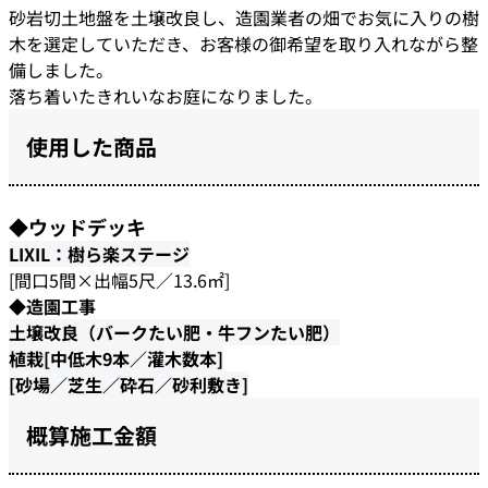
砂岩切土地盤を土壌改良し、造園業者の畑でお気に入りの樹
木を選定していただき、お客様の御希望を取り入れながら整
備しました。
落ち着いたきれいなお庭になりました。
使用した商品
◆ウッドデッキ
LIXIL：樹ら楽ステージ
[間口5間×出幅5尺／13.6㎡]
◆
造園工事
土壌改良（バークたい肥・牛フンたい肥）
植栽[中低木9本／灌木数本]
[砂場／芝生／砕石／砂利敷き]
概算施工金額