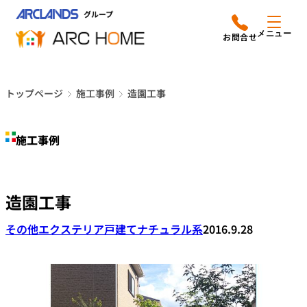
内
アークホームについて
営業時間は
容
メニュー
平日9時から18時までと
を
なっております
ス
リフォームメニュー
048-610-0605
キ
電話をかける
トップページ
施工事例
造園工事
ッ
施工事例
プ
施工事例
店舗案内
よみもの
造園工事
会社情報
その他エクステリア
戸建て
ナチュラル系
2016.9.28
オーナー向け会員サービス
よくあるご質問
サイトマップ
採用情報はこちら