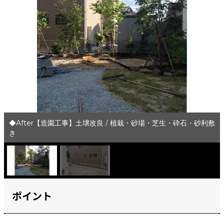
◆After【造園工事】土壌改良 / 植栽・砂場・芝生・砕石・砂利敷
き
ポイント