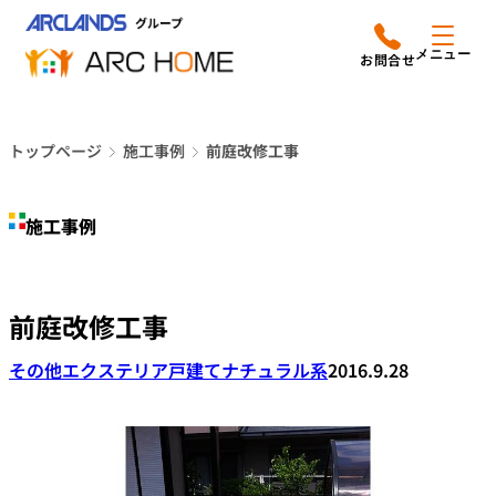
内
アークホームについて
営業時間は
容
メニュー
平日9時から18時までと
を
なっております
ス
リフォームメニュー
048-610-0605
キ
電話をかける
トップページ
施工事例
前庭改修工事
ッ
施工事例
プ
施工事例
店舗案内
よみもの
前庭改修工事
会社情報
その他エクステリア
戸建て
ナチュラル系
2016.9.28
オーナー向け会員サービス
よくあるご質問
サイトマップ
採用情報はこちら