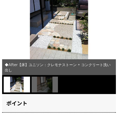
◆After【床】ユニソン：クレモナストーン + コンクリート洗い
出し
ポイント