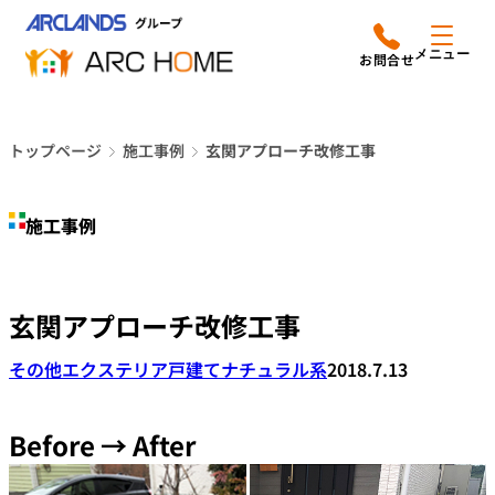
内
アークホームについて
営業時間は
容
メニュー
平日9時から18時までと
を
なっております
ス
リフォームメニュー
048-610-0605
キ
電話をかける
トップページ
施工事例
玄関アプローチ改修工事
ッ
施工事例
プ
施工事例
店舗案内
よみもの
玄関アプローチ改修工事
会社情報
その他エクステリア
戸建て
ナチュラル系
2018.7.13
オーナー向け会員サービス
よくあるご質問
Before → After
サイトマップ
採用情報はこちら