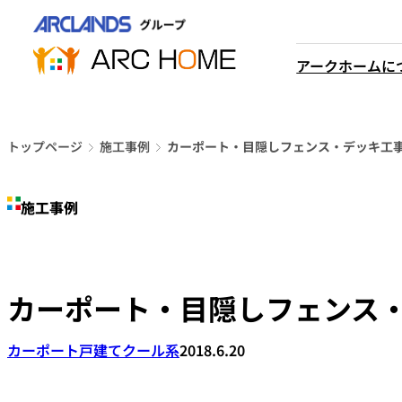
内
営業時間は
容
平日9時から18時までと
を
アークホームに
なっております
ス
048-610-0605
キ
電話をかける
ッ
プ
トップページ
施工事例
カーポート・目隠しフェンス・デッキ工
施工事例
カーポート・目隠しフェンス
カーポート
戸建て
クール系
2018.6.20