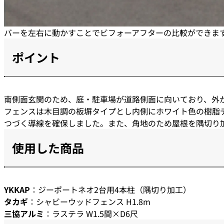
バーを左右に動かすことでビフォーアフターの比較ができま
ポイント
南側面玄関のため、庭・駐車場が道路側面に向いており、外
フェンスは木目調の板塀タイプとし内側にホワイト色の樹脂
つづく導線を確保しました。また、角地のため屋根を隅切り
使用した商品
YKKAP
：ジーポートネオ2台用4本柱（隅切り加工）
タカギ
：シャビーウッドフェンス H1.8m
三協アルミ
：ラステラ W1.5間×D6尺