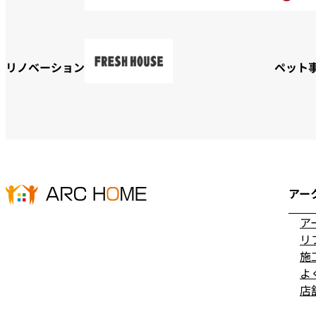
リノベーション
ペット
アー
ア
リ
施
よ
店