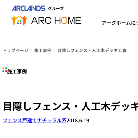
内
営業時間は
容
平日9時から18時までと
を
アークホームに
なっております
ス
048-610-0605
キ
電話をかける
ッ
プ
トップページ
施工事例
目隠しフェンス・人工木デッキ工事
施工事例
目隠しフェンス・人工木デッ
フェンス
戸建て
ナチュラル系
2018.6.19