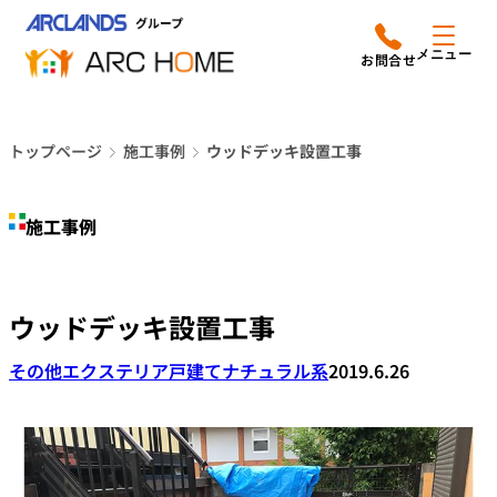
内
アークホームについて
営業時間は
容
メニュー
平日9時から18時までと
を
なっております
ス
リフォームメニュー
048-610-0605
キ
電話をかける
トップページ
施工事例
ウッドデッキ設置工事
ッ
施工事例
プ
施工事例
店舗案内
よみもの
ウッドデッキ設置工事
会社情報
その他エクステリア
戸建て
ナチュラル系
2019.6.26
オーナー向け会員サービス
よくあるご質問
サイトマップ
採用情報はこちら