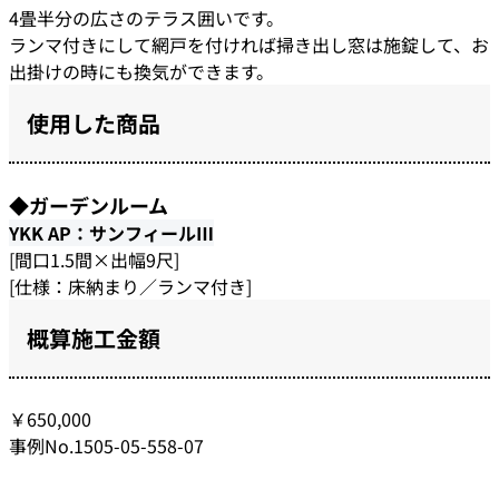
4畳半分の広さのテラス囲いです。
ランマ付きにして網戸を付ければ掃き出し窓は施錠して、お
出掛けの時にも換気ができます。
使用した商品
◆ガーデンルーム
YKK AP：サンフィールⅢ
[間口1.5間×出幅9尺]
[仕様：床納まり／ランマ付き]
概算施工金額
￥650,000
事例No.1505-05-558-07