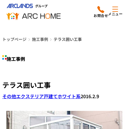
内
アークホームについて
営業時間は
容
メニュー
平日9時から18時までと
を
なっております
ス
リフォームメニュー
048-610-0605
キ
電話をかける
トップページ
施工事例
テラス囲い工事
ッ
施工事例
プ
施工事例
店舗案内
よみもの
テラス囲い工事
会社情報
その他エクステリア
戸建て
ホワイト系
2016.2.9
オーナー向け会員サービス
よくあるご質問
サイトマップ
採用情報はこちら