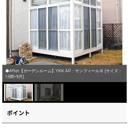
◆After【ガーデンルーム】YKK AP：サンフィールⅢ [サイズ：
1.5間×9尺]
ポイント