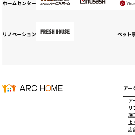
ホームセンター
リノベーション
ペット
アー
ア
リ
施
よ
店