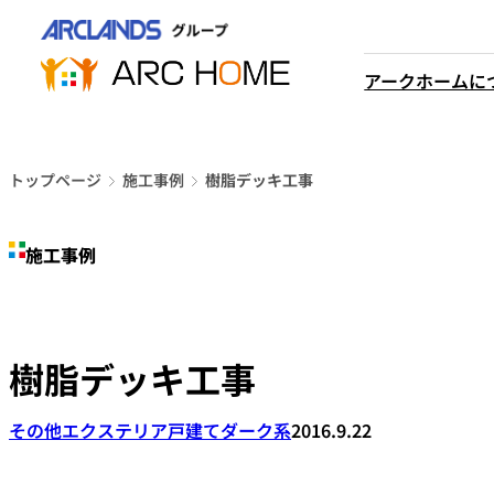
内
営業時間は
容
平日9時から18時までと
を
アークホームに
なっております
ス
048-610-0605
キ
電話をかける
ッ
プ
トップページ
施工事例
樹脂デッキ工事
施工事例
樹脂デッキ工事
その他エクステリア
戸建て
ダーク系
2016.9.22