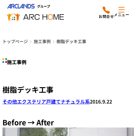
内
アークホームについて
営業時間は
容
メニュー
平日9時から18時までと
を
なっております
ス
リフォームメニュー
048-610-0605
キ
電話をかける
トップページ
施工事例
樹脂デッキ工事
ッ
施工事例
プ
施工事例
店舗案内
よみもの
樹脂デッキ工事
会社情報
その他エクステリア
戸建て
ナチュラル系
2016.9.22
オーナー向け会員サービス
よくあるご質問
Before → After
サイトマップ
採用情報はこちら