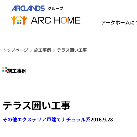
内
営業時間は
容
平日9時から18時までと
を
アークホームに
なっております
ス
048-610-0605
キ
電話をかける
ッ
プ
トップページ
施工事例
テラス囲い工事
施工事例
テラス囲い工事
その他エクステリア
戸建て
ナチュラル系
2016.9.28