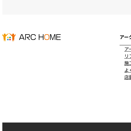
アー
ア
リ
施
よ
店