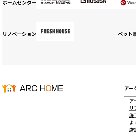
ホームセンター
リノベーション
ペット
アー
ア
リ
施
よ
店