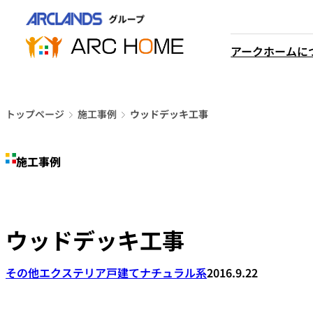
内
営業時間は
容
平日9時から18時までと
を
アークホームに
なっております
ス
048-610-0605
キ
電話をかける
ッ
プ
トップページ
施工事例
ウッドデッキ工事
施工事例
ウッドデッキ工事
その他エクステリア
戸建て
ナチュラル系
2016.9.22