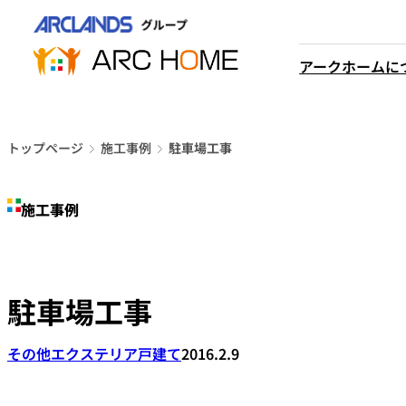
内
営業時間は
容
平日9時から18時までと
を
アークホームに
なっております
ス
048-610-0605
キ
電話をかける
ッ
プ
トップページ
施工事例
駐車場工事
施工事例
駐車場工事
その他エクステリア
戸建て
2016.2.9