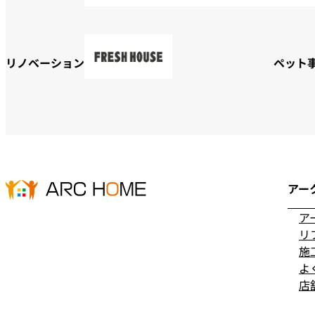
リノベーション
ペット
アー
ア
リ
施
よ
店