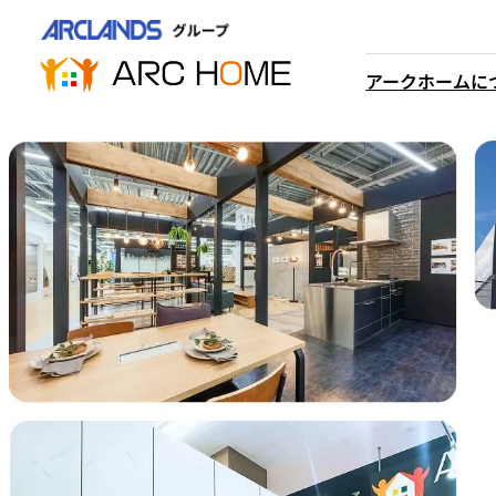
内
営業時間は
容
平日9時から18時までと
を
アークホームに
なっております
ス
048-610-0605
キ
電話をかける
ッ
プ