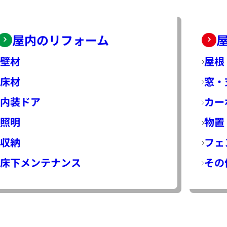
屋内のリフォーム
壁材
屋根
床材
窓・
内装ドア
カー
照明
物置
収納
フェ
床下メンテナンス
その