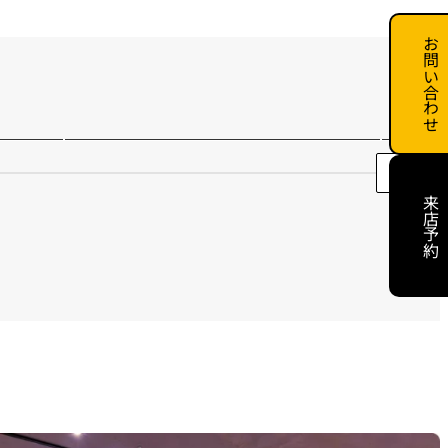
お問い合わせ
いキ
高級感漂う癒しの木目調バス
スク
ルーム｜新潟県長岡市
る洗
来店予約