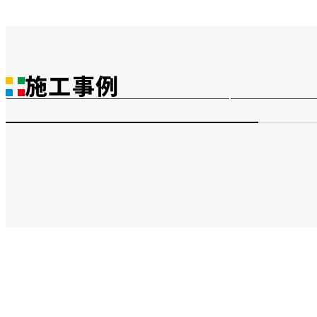
段差もクリア！工場に作った
デザイン
施工事例
モダンな浴室｜新潟県見附市
最新お風