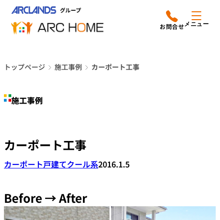
内
アークホームについて
営業時間は
容
メニュー
平日9時から18時までと
を
なっております
ス
リフォームメニュー
048-610-0605
キ
電話をかける
トップページ
施工事例
カーポート工事
ッ
施工事例
プ
施工事例
店舗案内
よみもの
カーポート工事
会社情報
カーポート
戸建て
クール系
2016.1.5
オーナー向け会員サービス
よくあるご質問
Before → After
サイトマップ
採用情報はこちら