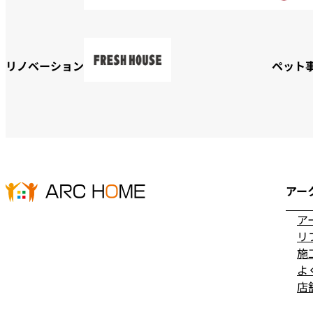
リノベーション
ペット
アー
ア
リ
施
よ
店