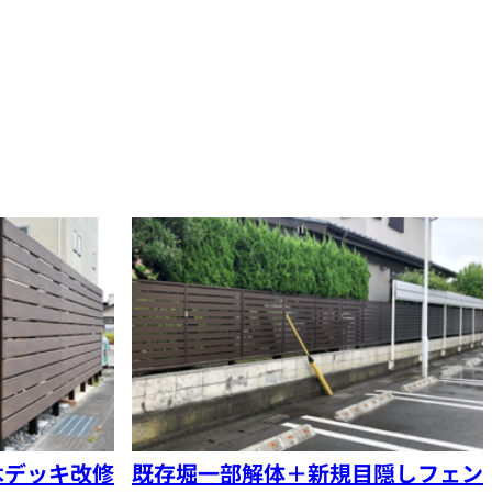
木デッキ改修
既存堀一部解体＋新規目隠しフェン