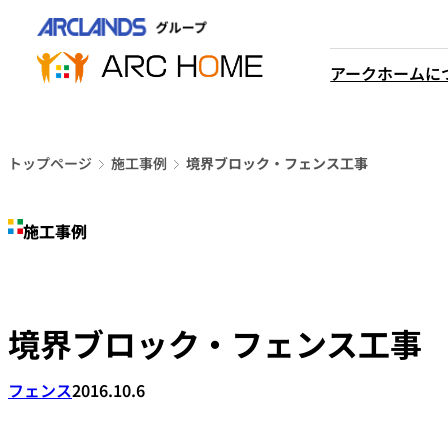
内
営業時間は
容
平日9時から18時までと
を
アークホームに
なっております
ス
048-610-0605
キ
電話をかける
ッ
プ
トップページ
施工事例
境界ブロック・フェンス工事
施工事例
境界ブロック・フェンス工事
フェンス
2016.10.6