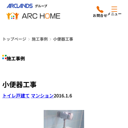
内
アークホームについて
営業時間は
容
メニュー
平日9時から18時までと
を
なっております
ス
リフォームメニュー
048-610-0605
キ
電話をかける
トップページ
施工事例
小便器工事
ッ
施工事例
プ
施工事例
店舗案内
よみもの
小便器工事
会社情報
トイレ
戸建て
マンション
2016.1.6
オーナー向け会員サービス
よくあるご質問
サイトマップ
採用情報はこちら