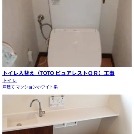
トイレ入替え（TOTO ピュアレストＱＲ）工事
トイレ
戸建て
マンション
ホワイト系