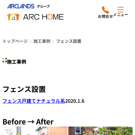
内
アークホームについて
営業時間は
容
メニュー
平日9時から18時までと
を
なっております
ス
リフォームメニュー
048-610-0605
キ
電話をかける
トップページ
施工事例
フェンス設置
ッ
施工事例
プ
施工事例
店舗案内
よみもの
フェンス設置
会社情報
フェンス
戸建て
ナチュラル系
2020.1.6
オーナー向け会員サービス
よくあるご質問
Before → After
サイトマップ
採用情報はこちら