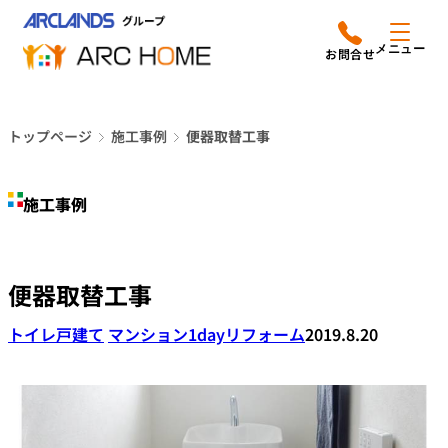
内
アークホームについて
営業時間は
容
メニュー
平日9時から18時までと
を
なっております
ス
リフォームメニュー
048-610-0605
キ
電話をかける
トップページ
施工事例
便器取替工事
ッ
施工事例
プ
施工事例
店舗案内
よみもの
便器取替工事
会社情報
トイレ
戸建て
マンション
1dayリフォーム
2019.8.20
オーナー向け会員サービス
よくあるご質問
サイトマップ
採用情報はこちら