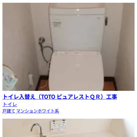
トイレ入替え（TOTO ピュアレストＱＲ）工事
トイレ
戸建て
マンション
ホワイト系