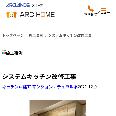
内
アークホームについて
営業時間は
容
メニュー
平日9時から18時までと
を
なっております
ス
リフォームメニュー
048-610-0605
キ
電話をかける
トップページ
施工事例
システムキッチン改修工事
ッ
施工事例
プ
施工事例
店舗案内
よみもの
システムキッチン改修工事
会社情報
キッチン
戸建て
マンション
ナチュラル系
2021.12.9
オーナー向け会員サービス
よくあるご質問
サイトマップ
採用情報はこちら