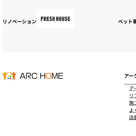
リノベーション
ペット
アー
ア
リ
施
よ
店