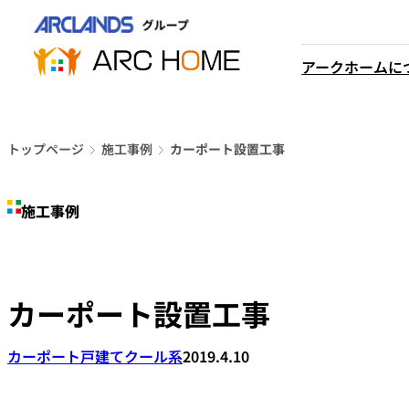
内
営業時間は
容
平日9時から18時までと
を
アークホームに
なっております
ス
048-610-0605
キ
電話をかける
ッ
プ
トップページ
施工事例
カーポート設置工事
施工事例
カーポート設置工事
カーポート
戸建て
クール系
2019.4.10