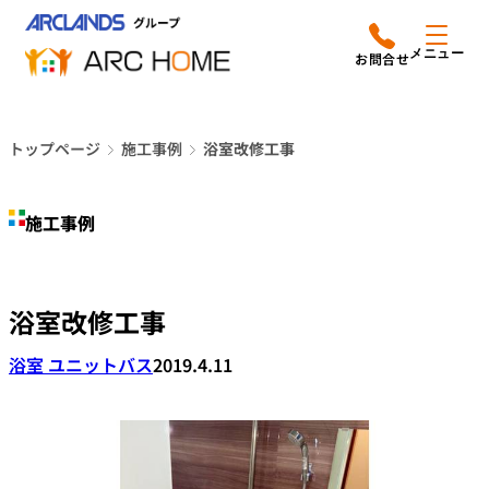
内
アークホームについて
営業時間は
容
メニュー
平日9時から18時までと
を
なっております
ス
リフォームメニュー
048-610-0605
キ
電話をかける
トップページ
施工事例
浴室改修工事
ッ
施工事例
プ
施工事例
店舗案内
よみもの
浴室改修工事
会社情報
浴室 ユニットバス
2019.4.11
オーナー向け会員サービス
よくあるご質問
サイトマップ
採用情報はこちら