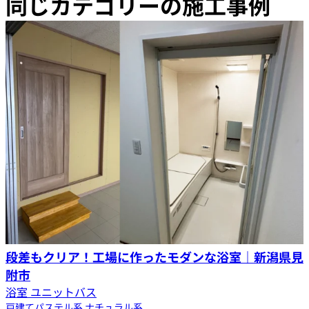
同じカテゴリーの施工事例
段差もクリア！工場に作ったモダンな浴室｜新潟県見
附市
浴室 ユニットバス
戸建て
パステル系
ナチュラル系