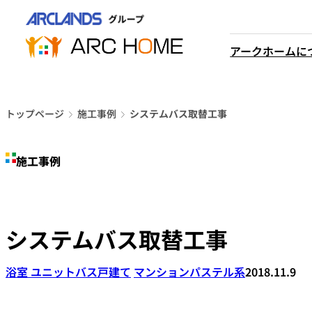
内
営業時間は
容
平日9時から18時までと
を
アークホームに
なっております
ス
048-610-0605
キ
電話をかける
ッ
プ
トップページ
施工事例
システムバス取替工事
施工事例
システムバス取替工事
浴室 ユニットバス
戸建て
マンション
パステル系
2018.11.9