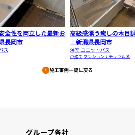
安全性を両立した最新お
高級感漂う癒しの木目
県長岡市
｜新潟県長岡市
バス
浴室 ユニットバス
戸建て
マンション
ナチュラル系
施工事例一覧に戻る
グループ各社