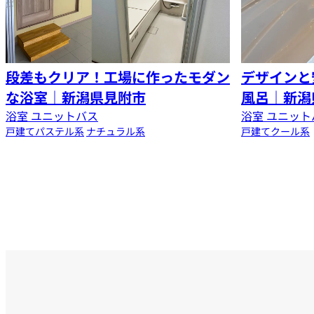
段差もクリア！工場に作ったモダン
デザインと
な浴室｜新潟県見附市
風呂｜新潟
浴室 ユニットバス
浴室 ユニット
戸建て
パステル系
ナチュラル系
戸建て
クール系