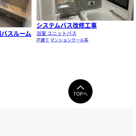
システムバス改修工事
調バスルーム
浴室 ユニットバス
戸建て
マンション
クール系
TOPへ