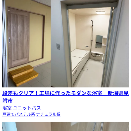
段差もクリア！工場に作ったモダンな浴室｜新潟県見
附市
浴室 ユニットバス
戸建て
パステル系
ナチュラル系