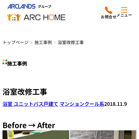
内
アークホームについて
営業時間は
容
メニュー
平日9時から18時までと
を
なっております
ス
リフォームメニュー
048-610-0605
キ
電話をかける
トップページ
施工事例
浴室改修工事
ッ
施工事例
プ
施工事例
店舗案内
よみもの
浴室改修工事
会社情報
浴室 ユニットバス
戸建て
マンション
クール系
2018.11.9
オーナー向け会員サービス
よくあるご質問
Before → After
サイトマップ
採用情報はこちら