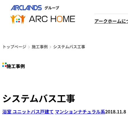
内
営業時間は
容
平日9時から18時までと
を
アークホームに
なっております
ス
048-610-0605
キ
電話をかける
ッ
プ
トップページ
施工事例
システムバス工事
施工事例
システムバス工事
浴室 ユニットバス
戸建て
マンション
ナチュラル系
2018.11.8