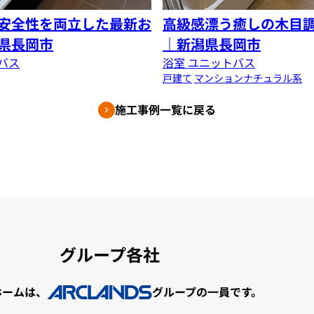
安全性を両立した最新お
高級感漂う癒しの木目
県長岡市
｜新潟県長岡市
バス
浴室 ユニットバス
戸建て
マンション
ナチュラル系
施工事例一覧に戻る
グループ各社
ホームは、
グループの一員です。