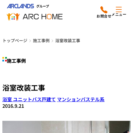
内
アークホームについて
営業時間は
容
メニュー
平日9時から18時までと
を
なっております
ス
リフォームメニュー
048-610-0605
キ
電話をかける
トップページ
施工事例
浴室改装工事
ッ
施工事例
プ
施工事例
店舗案内
よみもの
浴室改装工事
会社情報
浴室 ユニットバス
戸建て
マンション
パステル系
2016.9.21
オーナー向け会員サービス
よくあるご質問
サイトマップ
採用情報はこちら