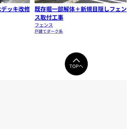
木デッキ改修
既存堀一部解体＋新規目隠しフェン
ス取付工事
フェンス
戸建て
ダーク系
TOPへ