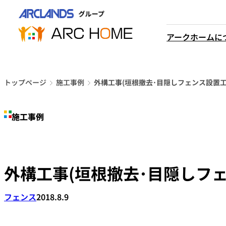
内
営業時間は
容
平日9時から18時までと
を
アークホームに
なっております
ス
048-610-0605
キ
電話をかける
ッ
プ
トップページ
施工事例
外構工事(垣根撤去･目隠しフェンス設置工
施工事例
外構工事(垣根撤去･目隠しフ
フェンス
2018.8.9