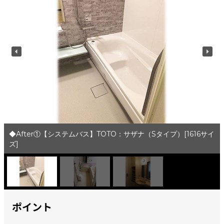
◆After①【システムバス】TOTO：サザナ（Sタイプ）[1616サイ
ズ]
ポイント