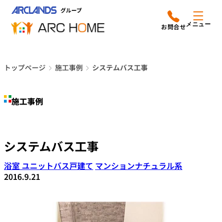
内
アークホームについて
営業時間は
容
メニュー
平日9時から18時までと
を
なっております
ス
リフォームメニュー
048-610-0605
キ
電話をかける
トップページ
施工事例
システムバス工事
ッ
施工事例
プ
施工事例
店舗案内
よみもの
システムバス工事
会社情報
浴室 ユニットバス
戸建て
マンション
ナチュラル系
2016.9.21
オーナー向け会員サービス
よくあるご質問
サイトマップ
採用情報はこちら