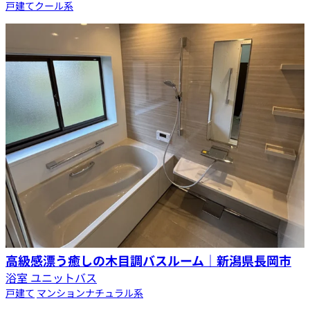
戸建て
クール系
高級感漂う癒しの木目調バスルーム｜新潟県長岡市
浴室 ユニットバス
戸建て
マンション
ナチュラル系