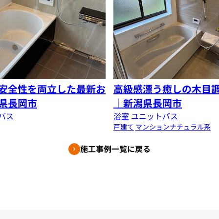
安全性を両立した最新お
高級感漂う癒しの木目
県長岡市
｜新潟県長岡市
バス
浴室 ユニットバス
戸建て
マンション
ナチュラル系
施工事例一覧に戻る