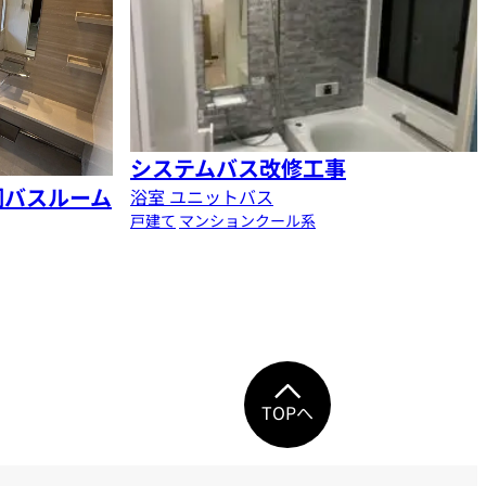
システムバス改修工事
調バスルーム
浴室 ユニットバス
戸建て
マンション
クール系
TOPへ