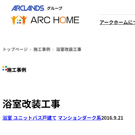
内
営業時間は
容
平日9時から18時までと
を
アークホームに
なっております
ス
048-610-0605
キ
電話をかける
ッ
プ
トップページ
施工事例
浴室改装工事
施工事例
浴室改装工事
浴室 ユニットバス
戸建て
マンション
ダーク系
2016.9.21