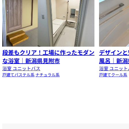
段差もクリア！工場に作ったモダン
デザインと
な浴室｜新潟県見附市
風呂｜新潟
浴室 ユニットバス
浴室 ユニット
戸建て
パステル系
ナチュラル系
戸建て
クール系