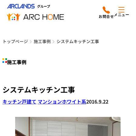
内
アークホームについて
営業時間は
容
メニュー
平日9時から18時までと
を
なっております
ス
リフォームメニュー
048-610-0605
キ
電話をかける
トップページ
施工事例
システムキッチン工事
ッ
施工事例
プ
施工事例
店舗案内
よみもの
システムキッチン工事
会社情報
キッチン
戸建て
マンション
ホワイト系
2016.9.22
オーナー向け会員サービス
よくあるご質問
サイトマップ
採用情報はこちら