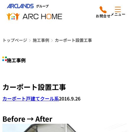
内
アークホームについて
営業時間は
容
メニュー
平日9時から18時までと
を
なっております
ス
リフォームメニュー
048-610-0605
キ
電話をかける
トップページ
施工事例
カーポート設置工事
ッ
施工事例
プ
施工事例
店舗案内
よみもの
カーポート設置工事
会社情報
カーポート
戸建て
クール系
2016.9.26
オーナー向け会員サービス
よくあるご質問
Before → After
サイトマップ
採用情報はこちら