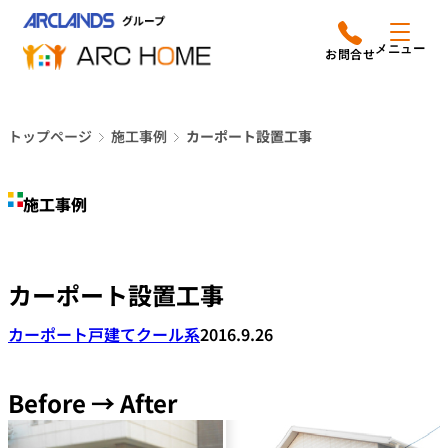
内
アークホームについて
営業時間は
容
メニュー
平日9時から18時までと
を
なっております
ス
リフォームメニュー
048-610-0605
キ
電話をかける
トップページ
施工事例
カーポート設置工事
ッ
施工事例
プ
施工事例
店舗案内
よみもの
カーポート設置工事
会社情報
カーポート
戸建て
クール系
2016.9.26
オーナー向け会員サービス
よくあるご質問
Before → After
サイトマップ
採用情報はこちら