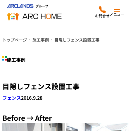
内
アークホームについて
営業時間は
容
メニュー
平日9時から18時までと
を
なっております
ス
リフォームメニュー
048-610-0605
キ
電話をかける
トップページ
施工事例
目隠しフェンス設置工事
ッ
施工事例
プ
施工事例
店舗案内
よみもの
目隠しフェンス設置工事
会社情報
フェンス
2016.9.28
オーナー向け会員サービス
よくあるご質問
Before → After
サイトマップ
採用情報はこちら