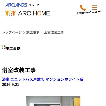
内
アークホームについて
営業時間は
容
メニュー
平日9時から18時までと
を
なっております
ス
リフォームメニュー
048-610-0605
キ
電話をかける
トップページ
施工事例
浴室改装工事
ッ
施工事例
プ
施工事例
店舗案内
よみもの
浴室改装工事
会社情報
浴室 ユニットバス
戸建て
マンション
ホワイト系
2016.9.21
オーナー向け会員サービス
よくあるご質問
サイトマップ
採用情報はこちら