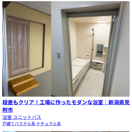
段差もクリア！工場に作ったモダンな浴室｜新潟県見
附市
浴室 ユニットバス
戸建て
パステル系
ナチュラル系