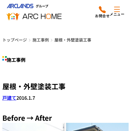
内
アークホームについて
営業時間は
容
メニュー
平日9時から18時までと
を
なっております
ス
リフォームメニュー
048-610-0605
キ
電話をかける
トップページ
施工事例
屋根・外壁塗装工事
ッ
施工事例
プ
施工事例
店舗案内
よみもの
屋根・外壁塗装工事
会社情報
戸建て
2016.1.7
オーナー向け会員サービス
よくあるご質問
Before → After
サイトマップ
採用情報はこちら