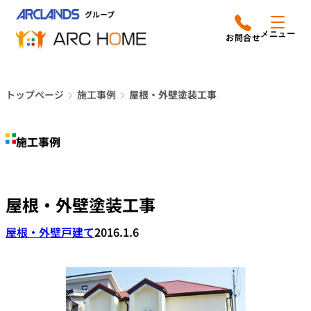
内
アークホームについて
営業時間は
容
メニュー
平日9時から18時までと
を
なっております
ス
リフォームメニュー
048-610-0605
キ
電話をかける
トップページ
施工事例
屋根・外壁塗装工事
ッ
施工事例
プ
施工事例
店舗案内
よみもの
屋根・外壁塗装工事
会社情報
屋根・外壁
戸建て
2016.1.6
オーナー向け会員サービス
よくあるご質問
サイトマップ
採用情報はこちら